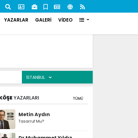
nan 84 Şahıs Yakalandı: 51'i Cezaevine Gönderildi
İlk s
karşı
YAZARLAR
GALERİ
VİDEO
KÖŞE
YAZARLARI
TÜMÜ
Metin Aydın
Tasarruf Mu?
Dr.Muhammet Yıldız