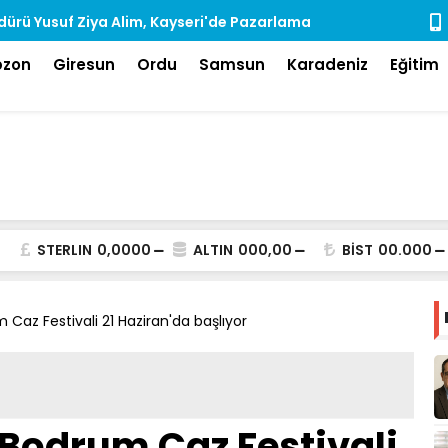
ürü Yusuf Ziya Alim, Kayseri'de Pazarlama
Rize'de Ara
dı
bzon
Giresun
Ordu
Samsun
Karadeniz
Eğitim
STERLIN
0,0000
ALTIN
000,00
BİST
00.000
m Caz Festivali 21 Haziran'da başlıyor
 Bodrum Caz Festivali