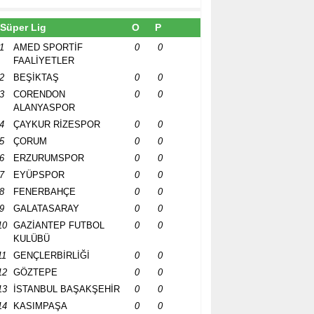
Süper Lig
O
P
1
AMED SPORTİF
0
0
FAALİYETLER
2
BEŞİKTAŞ
0
0
3
CORENDON
0
0
ALANYASPOR
4
ÇAYKUR RİZESPOR
0
0
5
ÇORUM
0
0
6
ERZURUMSPOR
0
0
7
EYÜPSPOR
0
0
8
FENERBAHÇE
0
0
9
GALATASARAY
0
0
10
GAZİANTEP FUTBOL
0
0
KULÜBÜ
11
GENÇLERBİRLİĞİ
0
0
12
GÖZTEPE
0
0
13
İSTANBUL BAŞAKŞEHİR
0
0
14
KASIMPAŞA
0
0