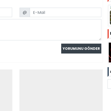
Email
@