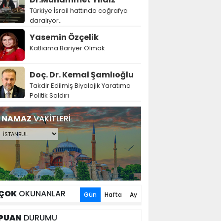
Türkiye İsrail hattında coğrafya
daralıyor..
Yasemin Özçelik
Katliama Bariyer Olmak
Doç. Dr. Kemal Şamlıoğlu
Takdir Edilmiş Biyolojik Yaratıma
Politik Saldırı
NAMAZ
VAKİTLERİ
ÇOK
OKUNANLAR
Gün
Hafta
Ay
PUAN
DURUMU