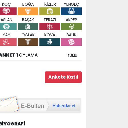
KOÇ
BOĞA
İKİZLER
YENGEÇ
ASLAN
BAŞAK
TERAZİ
AKREP
YAY
OĞLAK
KOVA
BALIK
ANKET 1
OYLAMA
TÜMÜ
BİYOGRAFİ