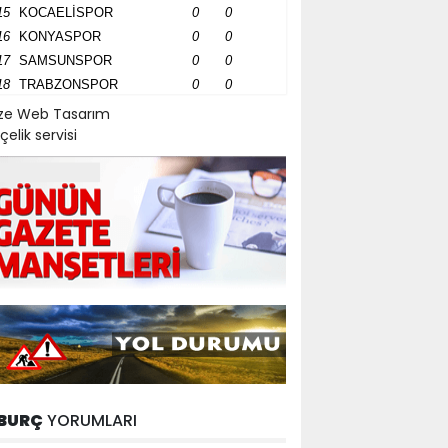
15
KOCAELİSPOR
0
0
16
KONYASPOR
0
0
17
SAMSUNSPOR
0
0
18
TRABZONSPOR
0
0
ize Web Tasarım
çelik servisi
BURÇ
YORUMLARI