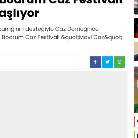
aşlıyor
anlığının desteğiyle Caz Derneğince
ı Bodrum Caz Festivali &quot;Mavi Caz&quot;