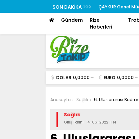
Rehberi “Rizedesin” Yayında
SON DAKİKA
ÇAYKUR Genel Müd
Toplantısına Katıl
Gündem
Rize
Tra
Haberleri
DOLAR
0,0000
EURO
0,0000
Anasayfa
Sağlık
6. Uluslararası Bodru
Sağlık
Giriş Tarihi : 14-06-2022 11:14
6. Uluslararası