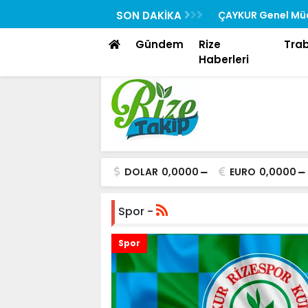
Rehberi “Rizedesin” Yayında
SON DAKİKA
ÇAYKUR Genel Müd
Toplantısına Katıl
Gündem
Rize
Tra
Haberleri
DOLAR
0,0000
EURO
0,0000
Spor -
Spor