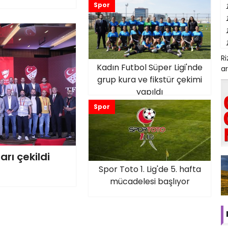
Spor
R
Kadın Futbol Süper Ligi'nde
ar
grup kura ve fikstür çekimi
yapıldı
Spor
rı çekildi
Spor Toto 1. Lig'de 5. hafta
mücadelesi başlıyor