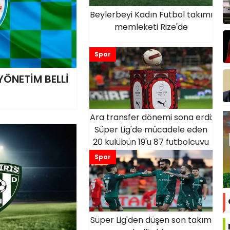
Beylerbeyi Kadın Futbol takımı
memleketi Rize'de
Spor
YÖNETİM BELLİ
Ara transfer dönemi sona erdi:
Süper Lig'de mücadele eden
20 kulübün 19'u 87 futbolcuyu
kadrosuna kattı
Spor
Süper Lig'den düşen son takım