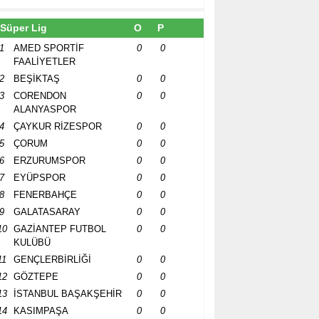
Süper Lig
O
P
1
AMED SPORTİF
0
0
FAALİYETLER
2
BEŞİKTAŞ
0
0
3
CORENDON
0
0
ALANYASPOR
4
ÇAYKUR RİZESPOR
0
0
5
ÇORUM
0
0
6
ERZURUMSPOR
0
0
7
EYÜPSPOR
0
0
8
FENERBAHÇE
0
0
9
GALATASARAY
0
0
10
GAZİANTEP FUTBOL
0
0
KULÜBÜ
11
GENÇLERBİRLİĞİ
0
0
12
GÖZTEPE
0
0
13
İSTANBUL BAŞAKŞEHİR
0
0
14
KASIMPAŞA
0
0