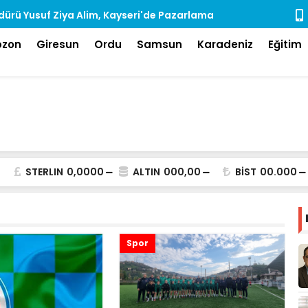
ürü Yusuf Ziya Alim, Kayseri'de Pazarlama
Rize'de Ara
dı
bzon
Giresun
Ordu
Samsun
Karadeniz
Eğitim
STERLIN
0,0000
ALTIN
000,00
BİST
00.000
Spor