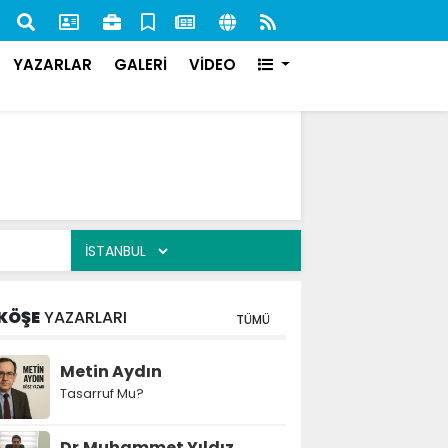
nan 84 Şahıs Yakalandı: 51'i Cezaevine Gönderildi
İlk s
karşı
YAZARLAR
GALERİ
VİDEO
KÖŞE
YAZARLARI
TÜMÜ
Metin Aydın
Tasarruf Mu?
Dr.Muhammet Yıldız