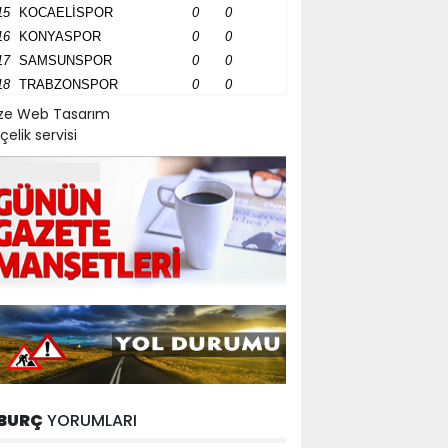
15
KOCAELİSPOR
0
0
16
KONYASPOR
0
0
17
SAMSUNSPOR
0
0
18
TRABZONSPOR
0
0
ize Web Tasarım
çelik servisi
BURÇ
YORUMLARI