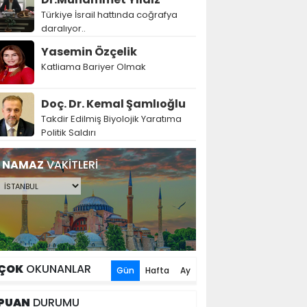
Türkiye İsrail hattında coğrafya
daralıyor..
Yasemin Özçelik
Katliama Bariyer Olmak
Doç. Dr. Kemal Şamlıoğlu
Takdir Edilmiş Biyolojik Yaratıma
Politik Saldırı
NAMAZ
VAKİTLERİ
ÇOK
OKUNANLAR
Gün
Hafta
Ay
PUAN
DURUMU