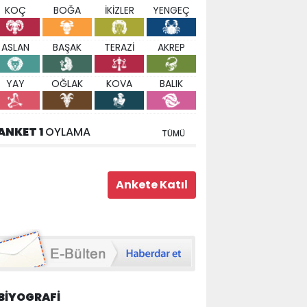
KOÇ
BOĞA
İKİZLER
YENGEÇ
ASLAN
BAŞAK
TERAZİ
AKREP
YAY
OĞLAK
KOVA
BALIK
ANKET 1
OYLAMA
TÜMÜ
BİYOGRAFİ