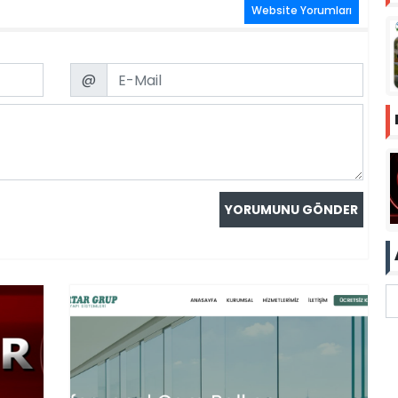
Website Yorumları
Email
@