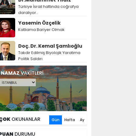
Türkiye İsrail hattında coğrafya
daralıyor..
Yasemin Özçelik
Katliama Bariyer Olmak
Doç. Dr. Kemal Şamlıoğlu
Takdir Edilmiş Biyolojik Yaratıma
Politik Saldırı
NAMAZ
VAKİTLERİ
ÇOK
OKUNANLAR
Gün
Hafta
Ay
PUAN
DURUMU