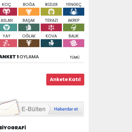
KOÇ
BOĞA
İKİZLER
YENGEÇ
ASLAN
BAŞAK
TERAZİ
AKREP
YAY
OĞLAK
KOVA
BALIK
ANKET 1
OYLAMA
TÜMÜ
BİYOGRAFİ