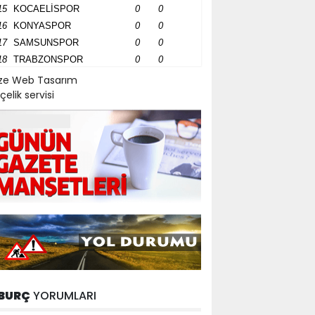
15
KOCAELİSPOR
0
0
16
KONYASPOR
0
0
17
SAMSUNSPOR
0
0
18
TRABZONSPOR
0
0
ize Web Tasarım
çelik servisi
BURÇ
YORUMLARI