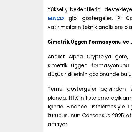
Yükseliş beklentilerini destekle
MACD
gibi göstergeler, Pi Co
yatırımcıların teknik analizlere olan 
Simetrik Üçgen Formasyonu ve Li
Analist Alpha Crypto’ya göre, 
simetrik üçgen formasyonunu 
düşüş risklerinin göz önünde bulu
Temel göstergeler açısından i
planda. HTX’in listeleme açıklama
içinde Binance listelemesiyle il
kurucusunun Consensus 2025 etkin
artırıyor.