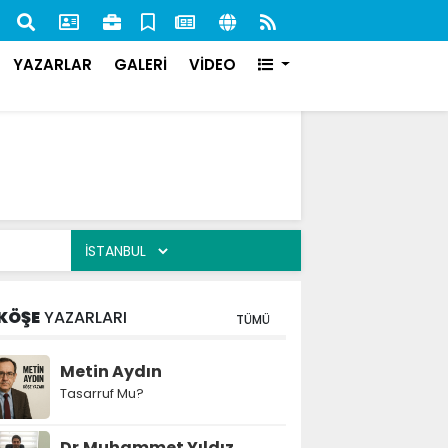
nan 84 Şahıs Yakalandı: 51'i Cezaevine Gönderildi
İlk s
karşı
YAZARLAR
GALERİ
VİDEO
KÖŞE
YAZARLARI
TÜMÜ
Metin Aydın
Tasarruf Mu?
Dr.Muhammet Yıldız