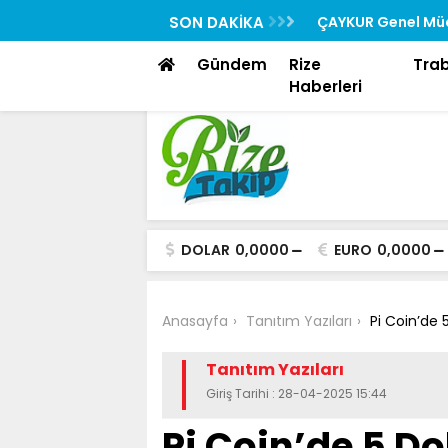
Rehberi “Rizedesin” Yayında
SON DAKİKA
ÇAYKUR Genel Müd
Toplantısına Katıl
Gündem
Rize
Tra
Haberleri
DOLAR
0,0000
EURO
0,0000
Anasayfa
Tanıtım Yazıları
Pi Coin’de 
Tanıtım Yazıları
Giriş Tarihi : 28-04-2025 15:44
Pi Coin’de 5 Do