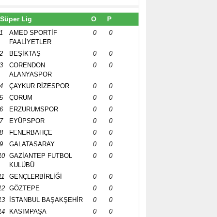
Süper Lig
O
P
1
AMED SPORTİF
0
0
FAALİYETLER
2
BEŞİKTAŞ
0
0
3
CORENDON
0
0
ALANYASPOR
4
ÇAYKUR RİZESPOR
0
0
5
ÇORUM
0
0
6
ERZURUMSPOR
0
0
7
EYÜPSPOR
0
0
8
FENERBAHÇE
0
0
9
GALATASARAY
0
0
10
GAZİANTEP FUTBOL
0
0
KULÜBÜ
11
GENÇLERBİRLİĞİ
0
0
12
GÖZTEPE
0
0
13
İSTANBUL BAŞAKŞEHİR
0
0
14
KASIMPAŞA
0
0