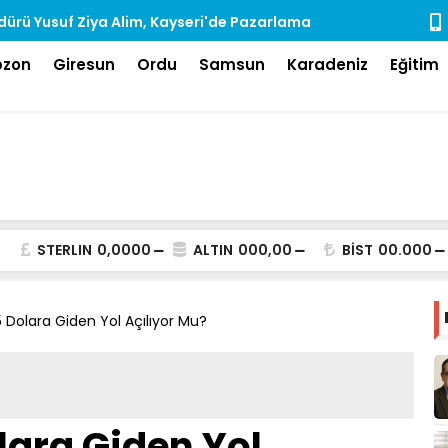
ürü Yusuf Ziya Alim, Kayseri'de Pazarlama
Rize'de Ara
dı
bzon
Giresun
Ordu
Samsun
Karadeniz
Eğitim
STERLIN
0,0000
ALTIN
000,00
BİST
00.000
5 Dolara Giden Yol Açılıyor Mu?
lara Giden Yol