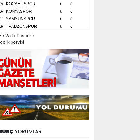
15
KOCAELİSPOR
0
0
16
KONYASPOR
0
0
17
SAMSUNSPOR
0
0
18
TRABZONSPOR
0
0
ize Web Tasarım
çelik servisi
BURÇ
YORUMLARI