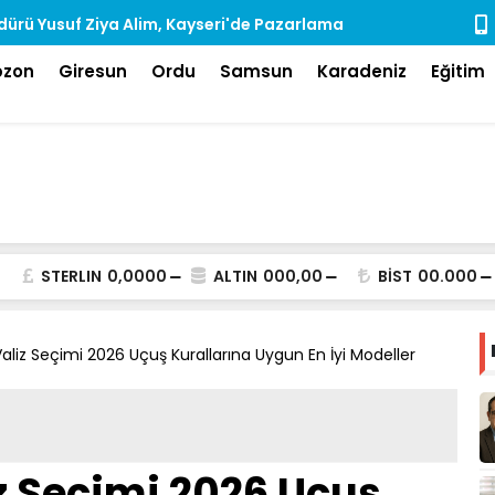
ürü Yusuf Ziya Alim, Kayseri'de Pazarlama
Rize'de Ara
dı
bzon
Giresun
Ordu
Samsun
Karadeniz
Eğitim
STERLIN
0,0000
ALTIN
000,00
BİST
00.000
aliz Seçimi 2026 Uçuş Kurallarına Uygun En İyi Modeller
z Seçimi 2026 Uçuş