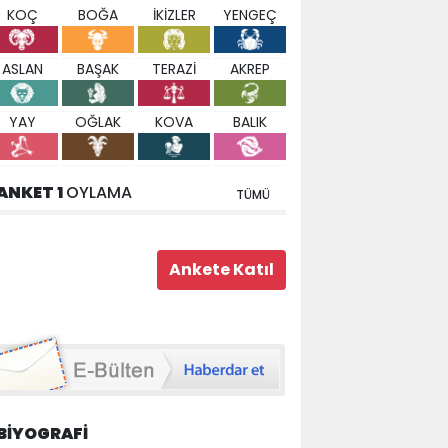
KOÇ
BOĞA
İKİZLER
YENGEÇ
ASLAN
BAŞAK
TERAZİ
AKREP
YAY
OĞLAK
KOVA
BALIK
ANKET 1
OYLAMA
TÜMÜ
BİYOGRAFİ