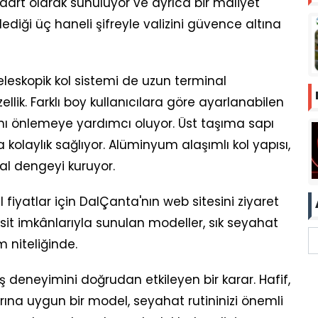
ndart olarak sunuluyor ve ayrıca bir maliyet
rlediği üç haneli şifreyle valizini güvence altına
leskopik kol sistemi de uzun terminal
llik. Farklı boy kullanıcılara göre ayarlanabilen
rını önlemeye yardımcı oluyor. Üst taşıma sapı
a kolaylık sağlıyor. Alüminyum alaşımlı kol yapısı,
eal dengeyi kuruyor.
 fiyatlar için DalÇanta'nın web sitesini ziyaret
aksit imkânlarıyla sunulan modeller, sık seyahat
m niteliğinde.
ş deneyimini doğrudan etkileyen bir karar. Hafif,
rına uygun bir model, seyahat rutininizi önemli