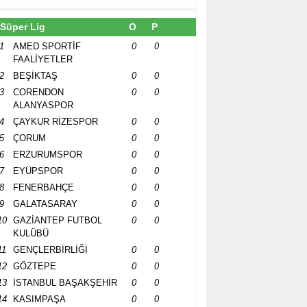
Süper Lig
O
P
1
AMED SPORTİF
0
0
FAALİYETLER
2
BEŞİKTAŞ
0
0
3
CORENDON
0
0
ALANYASPOR
4
ÇAYKUR RİZESPOR
0
0
5
ÇORUM
0
0
6
ERZURUMSPOR
0
0
7
EYÜPSPOR
0
0
8
FENERBAHÇE
0
0
9
GALATASARAY
0
0
10
GAZİANTEP FUTBOL
0
0
KULÜBÜ
11
GENÇLERBİRLİĞİ
0
0
12
GÖZTEPE
0
0
13
İSTANBUL BAŞAKŞEHİR
0
0
14
KASIMPAŞA
0
0