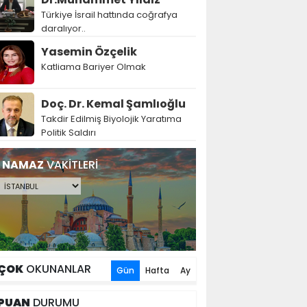
Türkiye İsrail hattında coğrafya
daralıyor..
Yasemin Özçelik
Katliama Bariyer Olmak
Doç. Dr. Kemal Şamlıoğlu
Takdir Edilmiş Biyolojik Yaratıma
Politik Saldırı
NAMAZ
VAKİTLERİ
ÇOK
OKUNANLAR
Gün
Hafta
Ay
PUAN
DURUMU