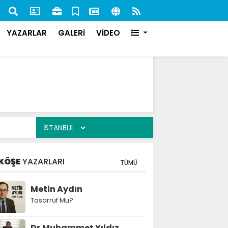
nan 84 Şahıs Yakalandı: 51'i Cezaevine Gönderildi
İlk s
karşı
YAZARLAR
GALERİ
VİDEO
KÖŞE
YAZARLARI
TÜMÜ
Metin Aydın
Tasarruf Mu?
Dr.Muhammet Yıldız