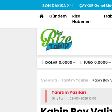
Rehberi “Rizedesin” Yayında
SON DAKİKA
ÇAYKUR Genel Müd
Toplantısına Katıl
Gündem
Rize
Tra
Haberleri
DOLAR
0,0000
EURO
0,0000
Anasayfa
Tanıtım Yazıları
Kabin Boy V
Tanıtım Yazıları
Giriş Tarihi : 03-03-2026 12:06
Kabin Boy Vali