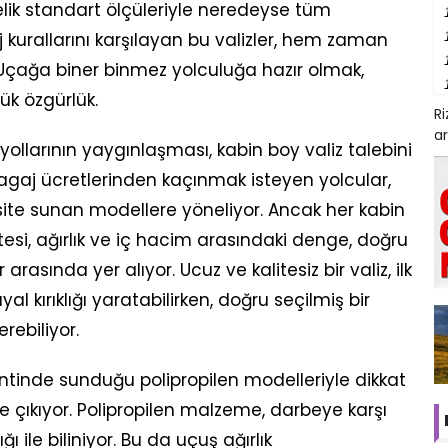
elik standart ölçüleriyle neredeyse tüm
j kurallarını karşılayan bu valizler, hem zaman
Uçağa biner binmez yolculuğa hazır olmak,
ük özgürlük.
R
ar
ollarının yaygınlaşması, kabin boy valiz talebini
bagaj ücretlerinden kaçınmak isteyen yolcular,
e sunan modellere yöneliyor. Ancak her kabin
tesi, ağırlık ve iç hacim arasındaki denge, doğru
 arasında yer alıyor. Ucuz ve kalitesiz bir valiz, ilk
al kırıklığı yaratabilirken, doğru seçilmiş bir
rebiliyor.
tinde sunduğu polipropilen modelleriyle dikkat
 çıkıyor. Polipropilen malzeme, darbeye karşı
ğı ile biliniyor. Bu da uçuş ağırlık