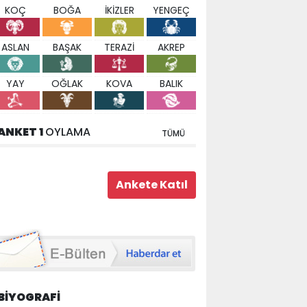
KOÇ
BOĞA
İKİZLER
YENGEÇ
ASLAN
BAŞAK
TERAZİ
AKREP
YAY
OĞLAK
KOVA
BALIK
ANKET 1
OYLAMA
TÜMÜ
BİYOGRAFİ