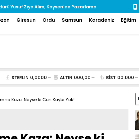
ürü Yusuf Ziya Alim, Kayseri'de Pazarlama
Rize'de Ara
dı
bzon
Giresun
Ordu
Samsun
Karadeniz
Eğitim
STERLIN
0,0000
ALTIN
000,00
BİST
00.000
rleme Kaza: Neyse ki Can Kaybı Yok!
eme Kaza: Neyse ki