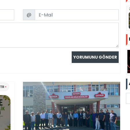
Email
@