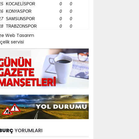
15
KOCAELİSPOR
0
0
16
KONYASPOR
0
0
17
SAMSUNSPOR
0
0
18
TRABZONSPOR
0
0
ize Web Tasarım
çelik servisi
BURÇ
YORUMLARI