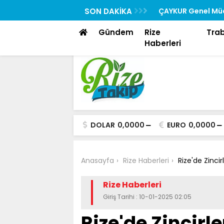
Rehberi “Rizedesin” Yayında
SON DAKİKA
ÇAYKUR Genel Müd
Toplantısına Katıl
Gündem
Rize
Tra
Haberleri
DOLAR
0,0000
EURO
0,0000
Anasayfa
Rize Haberleri
Rize'de Zinci
Rize Haberleri
Giriş Tarihi : 10-01-2025 02:05
Rize'de Zincirl