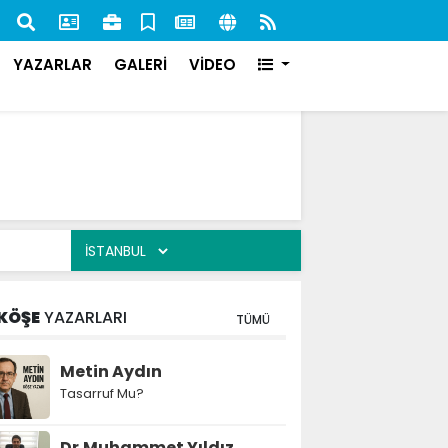
nan 84 Şahıs Yakalandı: 51'i Cezaevine Gönderildi
İlk s
karşı
YAZARLAR
GALERİ
VİDEO
KÖŞE
YAZARLARI
TÜMÜ
Metin Aydın
Tasarruf Mu?
Dr.Muhammet Yıldız