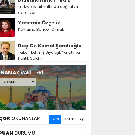
Türkiye İsrail hattında coğrafya
daralıyor..
Yasemin Özçelik
Katliama Bariyer Olmak
Doç. Dr. Kemal Şamlıoğlu
Takdir Edilmiş Biyolojik Yaratıma
Politik Saldırı
NAMAZ
VAKİTLERİ
ÇOK
OKUNANLAR
Gün
Hafta
Ay
PUAN
DURUMU