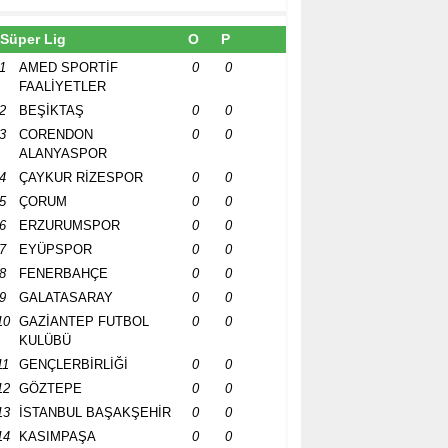
Süper Lig
O
P
1
AMED SPORTİF
0
0
FAALİYETLER
2
BEŞİKTAŞ
0
0
3
CORENDON
0
0
ALANYASPOR
4
ÇAYKUR RİZESPOR
0
0
5
ÇORUM
0
0
6
ERZURUMSPOR
0
0
7
EYÜPSPOR
0
0
8
FENERBAHÇE
0
0
9
GALATASARAY
0
0
10
GAZİANTEP FUTBOL
0
0
KULÜBÜ
11
GENÇLERBİRLİĞİ
0
0
12
GÖZTEPE
0
0
13
İSTANBUL BAŞAKŞEHİR
0
0
14
KASIMPAŞA
0
0