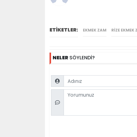
ETİKETLER:
EKMEK ZAM
RIZE EKMEK
NELER
SÖYLENDİ?
Name
Comment