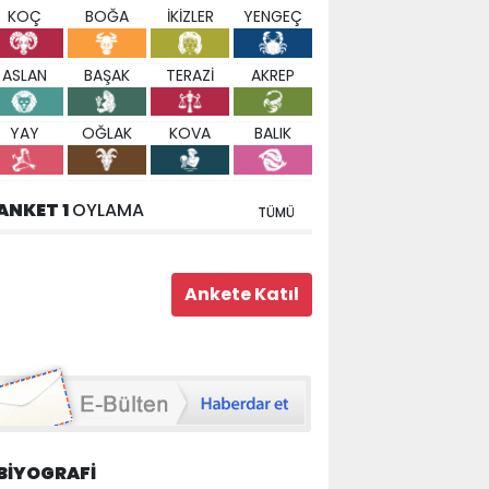
KOÇ
BOĞA
İKİZLER
YENGEÇ
ASLAN
BAŞAK
TERAZİ
AKREP
YAY
OĞLAK
KOVA
BALIK
ANKET 1
OYLAMA
TÜMÜ
BİYOGRAFİ