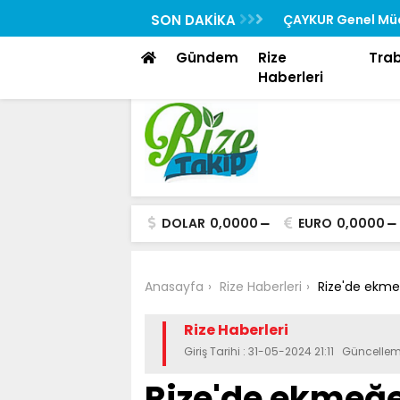
Rehberi “Rizedesin” Yayında
SON DAKİKA
ÇAYKUR Genel Müd
Toplantısına Katıl
Gündem
Rize
Tra
Haberleri
DOLAR
0,0000
EURO
0,0000
Anasayfa
Rize Haberleri
Rize'de ekme
Rize Haberleri
Giriş Tarihi : 31-05-2024 21:11 Güncellem
Rize'de ekmeğ