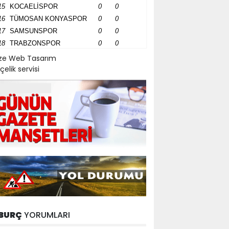
15
KOCAELİSPOR
0
0
16
TÜMOSAN KONYASPOR
0
0
17
SAMSUNSPOR
0
0
18
TRABZONSPOR
0
0
ize Web Tasarım
çelik servisi
BURÇ
YORUMLARI