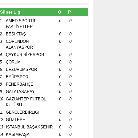
Süper Lig
O
P
1
AMED SPORTİF
0
0
FAALİYETLER
2
BEŞİKTAŞ
0
0
3
CORENDON
0
0
ALANYASPOR
4
ÇAYKUR RİZESPOR
0
0
5
ÇORUM
0
0
6
ERZURUMSPOR
0
0
7
EYÜPSPOR
0
0
8
FENERBAHÇE
0
0
9
GALATASARAY
0
0
10
GAZİANTEP FUTBOL
0
0
KULÜBÜ
11
GENÇLERBİRLİĞİ
0
0
12
GÖZTEPE
0
0
13
İSTANBUL BAŞAKŞEHİR
0
0
14
KASIMPAŞA
0
0