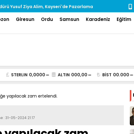
ürü Yusuf Ziya Alim, Kayseri'de Pazarlama
Rize'de Ara
dı
bzon
Giresun
Ordu
Samsun
Karadeniz
Eğitim
STERLIN
0,0000
ALTIN
000,00
BİST
00.000
ğe yapılacak zam ertelendi.
e : 31-05-2024 21:17
e yapılacak zam