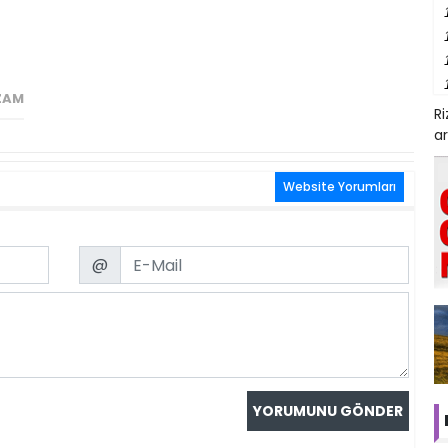
 ZAM
R
ar
Website Yorumları
Email
@