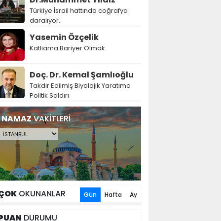
Türkiye İsrail hattında coğrafya
daralıyor..
Yasemin Özçelik
Katliama Bariyer Olmak
Doç. Dr. Kemal Şamlıoğlu
Takdir Edilmiş Biyolojik Yaratıma
Politik Saldırı
NAMAZ
VAKİTLERİ
ÇOK
OKUNANLAR
Gün
Hafta
Ay
PUAN
DURUMU