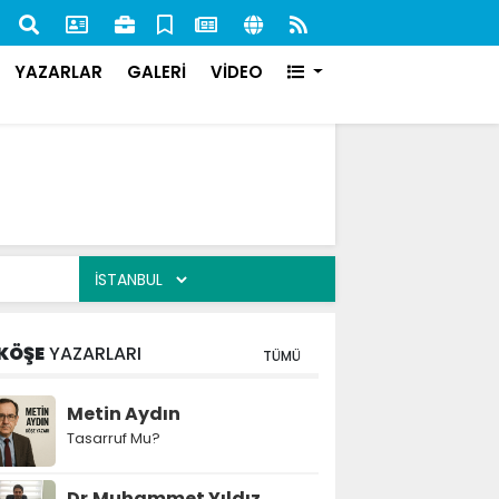
nan 84 Şahıs Yakalandı: 51'i Cezaevine Gönderildi
İlk s
karşı
YAZARLAR
GALERİ
VİDEO
KÖŞE
YAZARLARI
TÜMÜ
Metin Aydın
Tasarruf Mu?
Dr.Muhammet Yıldız