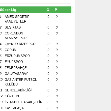
Süper Lig
O
P
1
AMED SPORTİF
0
0
FAALİYETLER
2
BEŞİKTAŞ
0
0
3
CORENDON
0
0
ALANYASPOR
4
ÇAYKUR RİZESPOR
0
0
5
ÇORUM
0
0
6
ERZURUMSPOR
0
0
7
EYÜPSPOR
0
0
8
FENERBAHÇE
0
0
9
GALATASARAY
0
0
10
GAZİANTEP FUTBOL
0
0
KULÜBÜ
11
GENÇLERBİRLİĞİ
0
0
12
GÖZTEPE
0
0
13
İSTANBUL BAŞAKŞEHİR
0
0
14
KASIMPAŞA
0
0