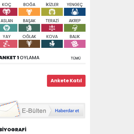
KOÇ
BOĞA
İKİZLER
YENGEÇ
ASLAN
BAŞAK
TERAZİ
AKREP
YAY
OĞLAK
KOVA
BALIK
ANKET 1
OYLAMA
TÜMÜ
BİYOGRAFİ