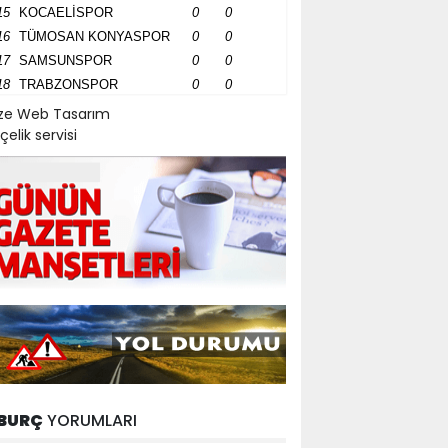
15
KOCAELİSPOR
0
0
16
TÜMOSAN KONYASPOR
0
0
17
SAMSUNSPOR
0
0
18
TRABZONSPOR
0
0
ize Web Tasarım
çelik servisi
BURÇ
YORUMLARI