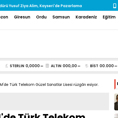
ürü Yusuf Ziya Alim, Kayseri'de Pazarlama
Rize'de Ara
dı
bzon
Giresun
Ordu
Samsun
Karadeniz
Eğitim
STERLIN
0,0000
ALTIN
000,00
BİST
00.000
M'de Türk Telekom Güzel Sanatlar Lisesi rüzgârı esiyor.
'de Türk Telekom