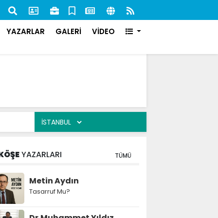
nan 84 Şahıs Yakalandı: 51'i Cezaevine Gönderildi
İlk s
karşı
YAZARLAR
GALERİ
VİDEO
KÖŞE
YAZARLARI
TÜMÜ
Metin Aydın
Tasarruf Mu?
Dr.Muhammet Yıldız