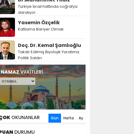
Türkiye İsrail hattında coğrafya
daralıyor..
Yasemin Özçelik
Katliama Bariyer Olmak
Doç. Dr. Kemal Şamlıoğlu
Takdir Edilmiş Biyolojik Yaratıma
Politik Saldırı
NAMAZ
VAKİTLERİ
ÇOK
OKUNANLAR
Gün
Hafta
Ay
PUAN
DURUMU