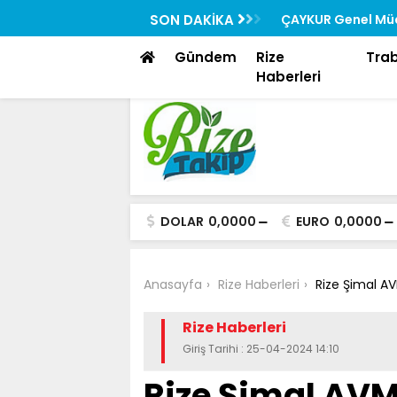
Rehberi “Rizedesin” Yayında
SON DAKİKA
ÇAYKUR Genel Müd
Toplantısına Katıl
Gündem
Rize
Tra
Haberleri
DOLAR
0,0000
EURO
0,0000
Anasayfa
Rize Haberleri
Rize Şimal AV
Rize Haberleri
Giriş Tarihi : 25-04-2024 14:10
Rize Şimal AVM