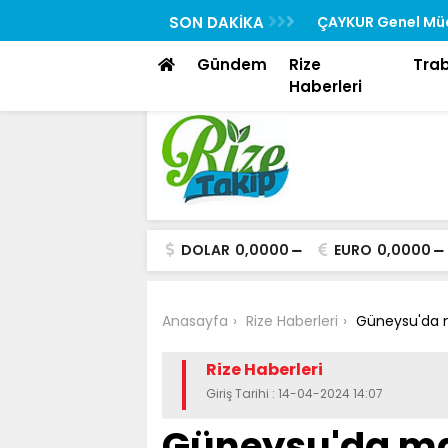
Rehberi “Rizedesin” Yayında
SON DAKİKA
ÇAYKUR Genel Müd
Toplantısına Katıl
Gündem
Rize
Tra
Haberleri
DOLAR
0,0000
EURO
0,0000
Anasayfa
Rize Haberleri
Güneysu'da m
Rize Haberleri
Giriş Tarihi : 14-04-2024 14:07
Güneysu'da ma