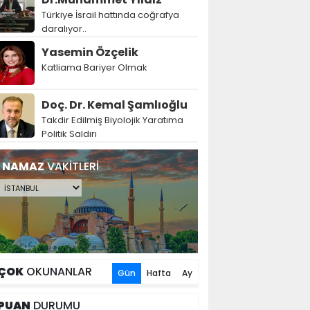
Türkiye İsrail hattında coğrafya
daralıyor..
Yasemin Özçelik
Katliama Bariyer Olmak
Doç. Dr. Kemal Şamlıoğlu
Takdir Edilmiş Biyolojik Yaratıma
Politik Saldırı
NAMAZ
VAKİTLERİ
ÇOK
OKUNANLAR
Gün
Hafta
Ay
PUAN
DURUMU