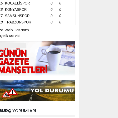
15
KOCAELİSPOR
0
0
16
KONYASPOR
0
0
17
SAMSUNSPOR
0
0
18
TRABZONSPOR
0
0
ize Web Tasarım
çelik servisi
BURÇ
YORUMLARI