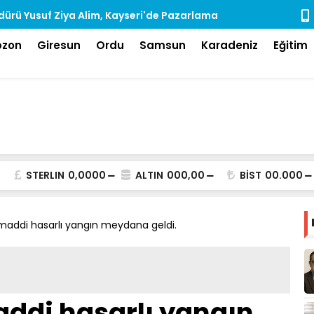
ürü Yusuf Ziya Alim, Kayseri'de Pazarlama
Rize'de Ara
dı
bzon
Giresun
Ordu
Samsun
Karadeniz
Eğitim
STERLIN
0,0000
ALTIN
000,00
BİST
00.000
addi hasarlı yangın meydana geldi.
ddi hasarlı yangın