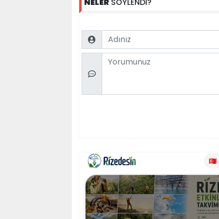
NELER
SÖYLENDİ?
Name
Comment