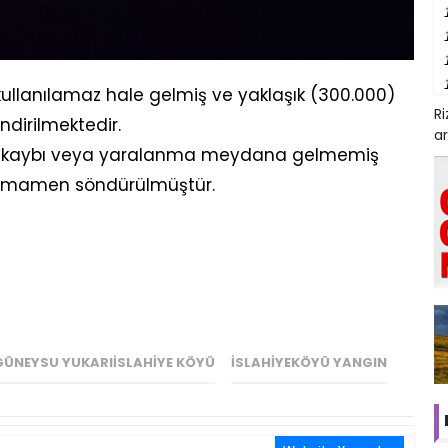
lanılamaz hale gelmiş ve yaklaşık (300.000)
R
dirilmektedir.
ar
an kaybı veya yaralanma meydana gelmemiş
e tamamen söndürülmüştür.
GÜNEYSU YUKARIISLAHIYE KÖYÜ
ISLAHIYEKÖYÜ YANGIN