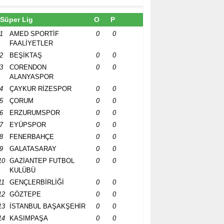
Süper Lig
O
P
1
AMED SPORTİF
0
0
FAALİYETLER
2
BEŞİKTAŞ
0
0
3
CORENDON
0
0
ALANYASPOR
4
ÇAYKUR RİZESPOR
0
0
5
ÇORUM
0
0
6
ERZURUMSPOR
0
0
7
EYÜPSPOR
0
0
8
FENERBAHÇE
0
0
9
GALATASARAY
0
0
10
GAZİANTEP FUTBOL
0
0
KULÜBÜ
11
GENÇLERBİRLİĞİ
0
0
12
GÖZTEPE
0
0
13
İSTANBUL BAŞAKŞEHİR
0
0
14
KASIMPAŞA
0
0