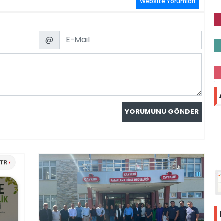
Website Yorumları
Email
@