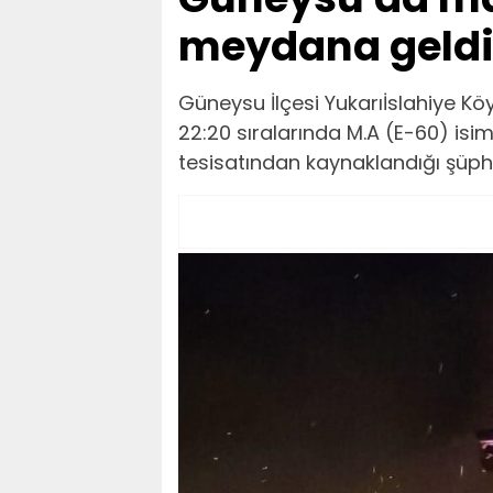
meydana geldi
Güneysu İlçesi Yukarıİslahiye K
22:20 sıralarında M.A (E-60) isim
tesisatından kaynaklandığı şüphe