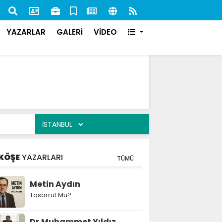
nan 84 Şahıs Yakalandı: 51'i Cezaevine Gönderildi
İlk s
karşı
YAZARLAR
GALERİ
VİDEO
KÖŞE
YAZARLARI
TÜMÜ
Metin Aydın
Tasarruf Mu?
Dr.Muhammet Yıldız