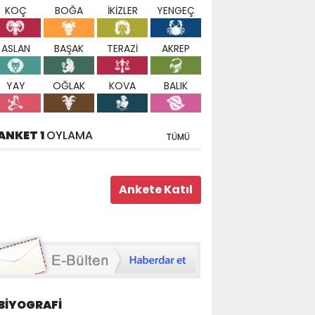
KOÇ
BOĞA
İKİZLER
YENGEÇ
ASLAN
BAŞAK
TERAZİ
AKREP
YAY
OĞLAK
KOVA
BALIK
ANKET 1
OYLAMA
TÜMÜ
BİYOGRAFİ