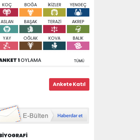
KOÇ
BOĞA
İKİZLER
YENGEÇ
ASLAN
BAŞAK
TERAZİ
AKREP
YAY
OĞLAK
KOVA
BALIK
ANKET 1
OYLAMA
TÜMÜ
BİYOGRAFİ