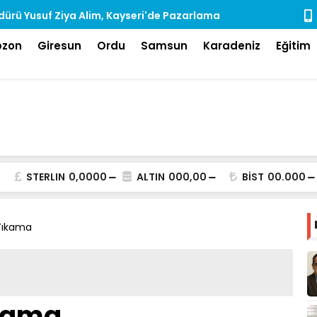
ürü Yusuf Ziya Alim, Kayseri'de Pazarlama
Rize'de Ara
dı
bzon
Giresun
Ordu
Samsun
Karadeniz
Eğitim
STERLIN
0,0000
ALTIN
000,00
BİST
00.000
Yıkama
kama