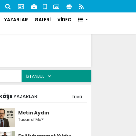
nan 84 Şahıs Yakalandı: 51'i Cezaevine Gönderildi
İlk s
karşı
YAZARLAR
GALERİ
VİDEO
KÖŞE
YAZARLARI
TÜMÜ
Metin Aydın
Tasarruf Mu?
Dr.Muhammet Yıldız