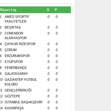
Süper Lig
O
P
1
AMED SPORTİF
0
0
FAALİYETLER
2
BEŞİKTAŞ
0
0
3
CORENDON
0
0
ALANYASPOR
4
ÇAYKUR RİZESPOR
0
0
5
ÇORUM
0
0
6
ERZURUMSPOR
0
0
7
EYÜPSPOR
0
0
8
FENERBAHÇE
0
0
9
GALATASARAY
0
0
10
GAZİANTEP FUTBOL
0
0
KULÜBÜ
11
GENÇLERBİRLİĞİ
0
0
12
GÖZTEPE
0
0
13
İSTANBUL BAŞAKŞEHİR
0
0
14
KASIMPAŞA
0
0