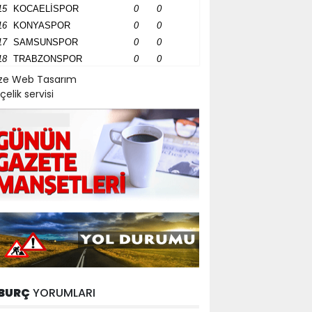
15
KOCAELİSPOR
0
0
16
KONYASPOR
0
0
17
SAMSUNSPOR
0
0
18
TRABZONSPOR
0
0
ize Web Tasarım
çelik servisi
BURÇ
YORUMLARI