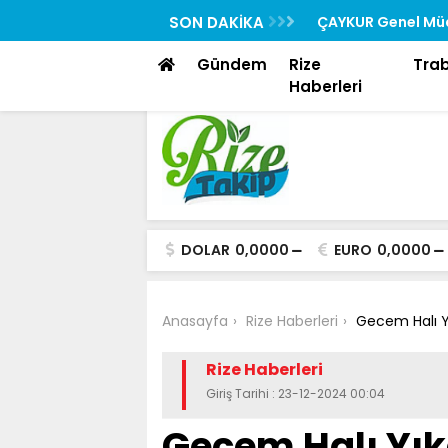
Rehberi “Rizedesin” Yayında
SON DAKİKA
ÇAYKUR Genel Müd
Toplantısına Katıl
Gündem
Rize
Tra
Haberleri
DOLAR
0,0000
EURO
0,0000
Anasayfa
Rize Haberleri
Gecem Halı 
Rize Haberleri
Giriş Tarihi : 23-12-2024 00:04
Gecem Halı Yı