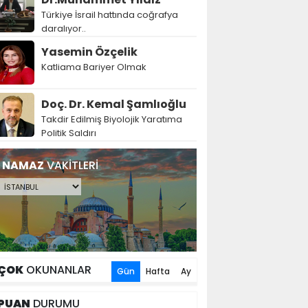
Türkiye İsrail hattında coğrafya
daralıyor..
Yasemin Özçelik
Katliama Bariyer Olmak
Doç. Dr. Kemal Şamlıoğlu
Takdir Edilmiş Biyolojik Yaratıma
Politik Saldırı
NAMAZ
VAKİTLERİ
ÇOK
OKUNANLAR
Gün
Hafta
Ay
PUAN
DURUMU