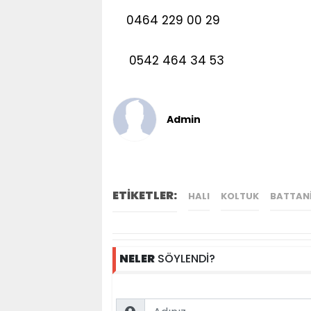
0464 229 00 29
0542 464 34 53
Admin
ETİKETLER:
HALI
KOLTUK
BATTAN
NELER
SÖYLENDİ?
Name