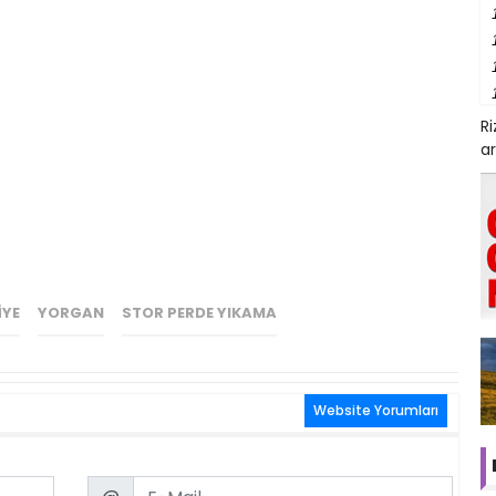
R
ar
IYE
YORGAN
STOR PERDE YIKAMA
Website Yorumları
Email