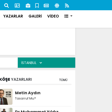
nan 84 Şahıs Yakalandı: 51'i Cezaevine Gönderildi
İlk s
karşı
YAZARLAR
GALERİ
VİDEO
KÖŞE
YAZARLARI
TÜMÜ
Metin Aydın
Tasarruf Mu?
Dr.Muhammet Yıldız