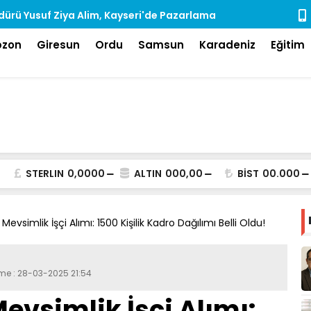
ürü Yusuf Ziya Alim, Kayseri'de Pazarlama
Rize'de Ara
dı
bzon
Giresun
Ordu
Samsun
Karadeniz
Eğitim
STERLIN
0,0000
ALTIN
000,00
BİST
00.000
vsimlik İşçi Alımı: 1500 Kişilik Kadro Dağılımı Belli Oldu!
eme : 28-03-2025 21:54
vsimlik İşçi Alımı: