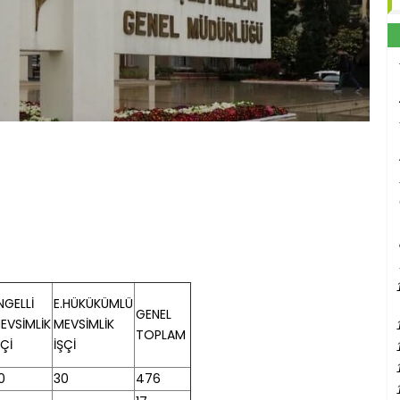
NGELLİ
E.HÜKÜKÜMLÜ
GENEL
EVSİMLİK
MEVSİMLİK
TOPLAM
ŞÇİ
İŞÇİ
0
30
476