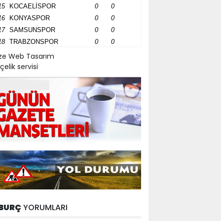
15
KOCAELİSPOR
0
0
16
KONYASPOR
0
0
17
SAMSUNSPOR
0
0
18
TRABZONSPOR
0
0
ize Web Tasarım
çelik servisi
BURÇ
YORUMLARI