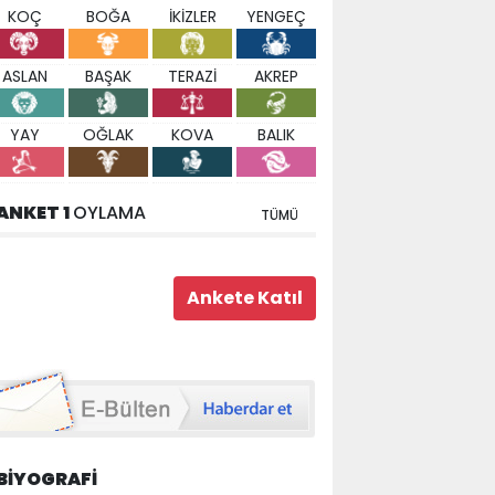
KOÇ
BOĞA
İKİZLER
YENGEÇ
ASLAN
BAŞAK
TERAZİ
AKREP
YAY
OĞLAK
KOVA
BALIK
ANKET 1
OYLAMA
TÜMÜ
BİYOGRAFİ