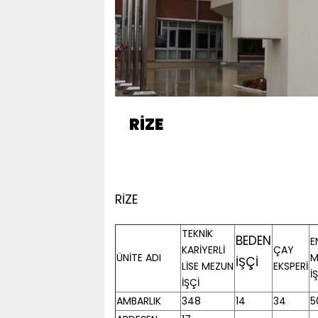
RİZE
RİZE
TEKNİK
BEDEN
E
KARİYERLİ
ÇAY
ÜNİTE ADI
M
İŞÇİ
LİSE MEZUN
EKSPERİ
İ
İŞÇİ
AMBARLIK
348
14
34
5