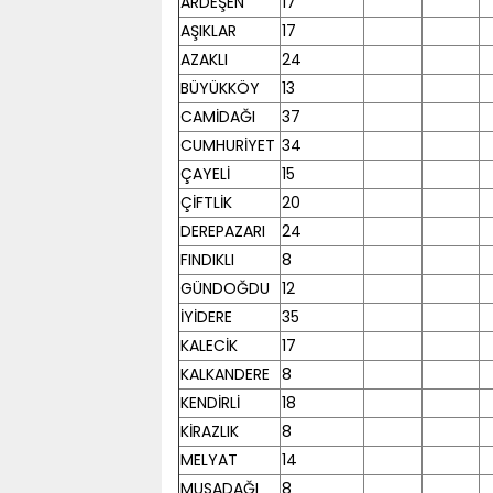
ARDEŞEN
17
AŞIKLAR
17
AZAKLI
24
BÜYÜKKÖY
13
CAMİDAĞI
37
CUMHURİYET
34
ÇAYELİ
15
ÇİFTLİK
20
DEREPAZARI
24
FINDIKLI
8
GÜNDOĞDU
12
İYİDERE
35
KALECİK
17
KALKANDERE
8
KENDİRLİ
18
KİRAZLIK
8
MELYAT
14
MUSADAĞI
8