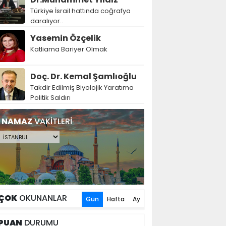
Türkiye İsrail hattında coğrafya
daralıyor..
Yasemin Özçelik
Katliama Bariyer Olmak
Doç. Dr. Kemal Şamlıoğlu
Takdir Edilmiş Biyolojik Yaratıma
Politik Saldırı
NAMAZ
VAKİTLERİ
ÇOK
OKUNANLAR
Gün
Hafta
Ay
PUAN
DURUMU