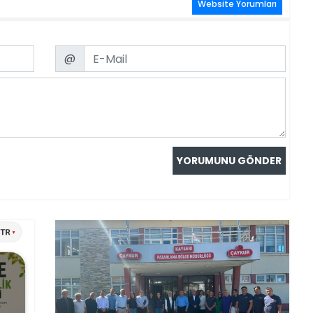
Website Yorumları
Email
@