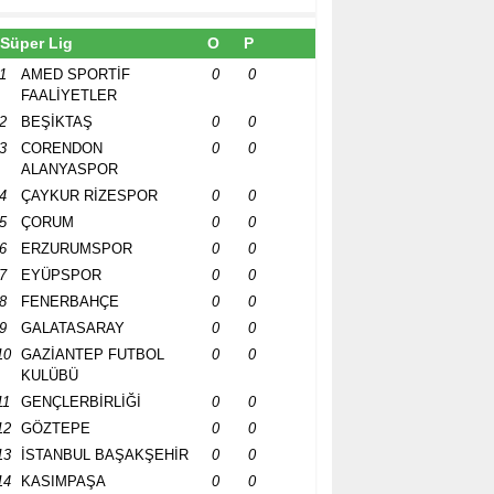
Süper Lig
O
P
1
AMED SPORTİF
0
0
FAALİYETLER
2
BEŞİKTAŞ
0
0
3
CORENDON
0
0
ALANYASPOR
4
ÇAYKUR RİZESPOR
0
0
5
ÇORUM
0
0
6
ERZURUMSPOR
0
0
7
EYÜPSPOR
0
0
8
FENERBAHÇE
0
0
9
GALATASARAY
0
0
10
GAZİANTEP FUTBOL
0
0
KULÜBÜ
11
GENÇLERBİRLİĞİ
0
0
12
GÖZTEPE
0
0
13
İSTANBUL BAŞAKŞEHİR
0
0
14
KASIMPAŞA
0
0