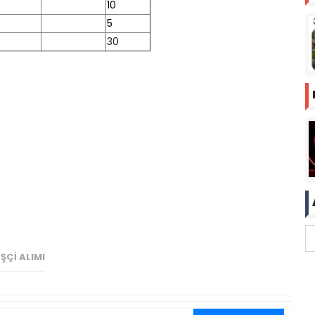
10
5
30
ŞÇI ALIMI