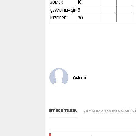
SÜMER
10
ÇAMLIHEMŞİN
5
İKİZDERE
30
Admin
ETİKETLER:
ÇAYKUR 2025 MEVSIMLIK İ