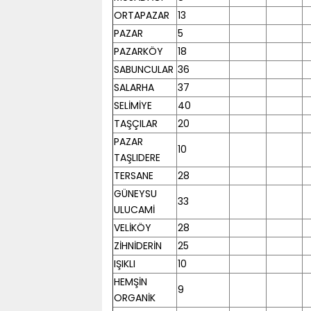
ORTAPAZAR
13
PAZAR
5
PAZARKÖY
18
SABUNCULAR
36
SALARHA
37
SELİMİYE
40
TAŞÇILAR
20
PAZAR
10
TAŞLIDERE
TERSANE
28
GÜNEYSU
33
ULUCAMİ
VELİKÖY
28
ZİHNİDERİN
25
IŞIKLI
10
HEMŞİN
9
ORGANİK