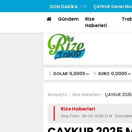
Rehberi “Rizedesin” Yayında
SON DAKİKA
ÇAYKUR Genel Müd
Toplantısına Katıl
Gündem
Rize
Tra
Haberleri
DOLAR
0,0000
EURO
0,0000
Anasayfa
Rize Haberleri
ÇAYKUR 2025 Me
Rize Haberleri
Giriş Tarihi : 28-03-2025 21:14 Güncell
ÇAYKUR 2025 Me