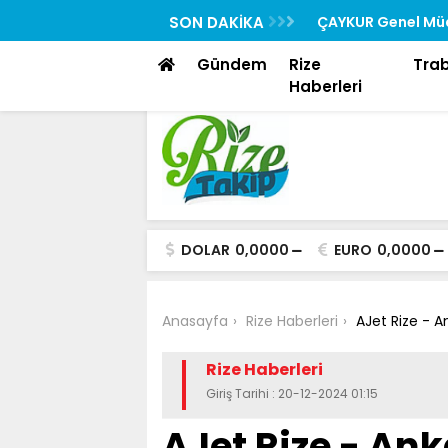
Rehberi “Rizedesin” Yayında
SON DAKİKA
ÇAYKUR Genel Müd
Toplantısına Katıl
Gündem
Rize
Tra
Haberleri
DOLAR
0,0000
EURO
0,0000
Anasayfa
Rize Haberleri
AJet Rize - A
Rize Haberleri
Giriş Tarihi : 20-12-2024 01:15
AJet Rize - Ank