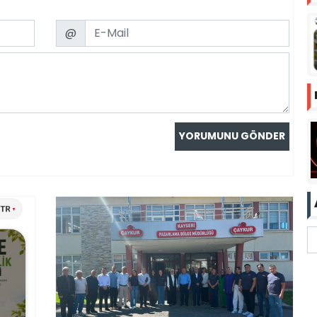
Email
@