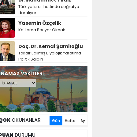
Türkiye İsrail hattında coğrafya
daralıyor..
Yasemin Özçelik
Katliama Bariyer Olmak
Doç. Dr. Kemal Şamlıoğlu
Takdir Edilmiş Biyolojik Yaratıma
Politik Saldırı
NAMAZ
VAKİTLERİ
ÇOK
OKUNANLAR
Gün
Hafta
Ay
PUAN
DURUMU