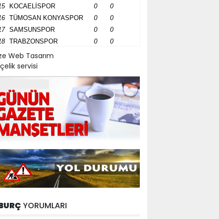
15
KOCAELİSPOR
0
0
16
TÜMOSAN KONYASPOR
0
0
17
SAMSUNSPOR
0
0
18
TRABZONSPOR
0
0
ize Web Tasarım
çelik servisi
BURÇ
YORUMLARI