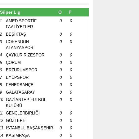
Süper Lig
O
P
1
AMED SPORTİF
0
0
FAALİYETLER
2
BEŞİKTAŞ
0
0
3
CORENDON
0
0
ALANYASPOR
4
ÇAYKUR RİZESPOR
0
0
5
ÇORUM
0
0
6
ERZURUMSPOR
0
0
7
EYÜPSPOR
0
0
8
FENERBAHÇE
0
0
9
GALATASARAY
0
0
10
GAZİANTEP FUTBOL
0
0
KULÜBÜ
11
GENÇLERBİRLİĞİ
0
0
12
GÖZTEPE
0
0
13
İSTANBUL BAŞAKŞEHİR
0
0
14
KASIMPAŞA
0
0