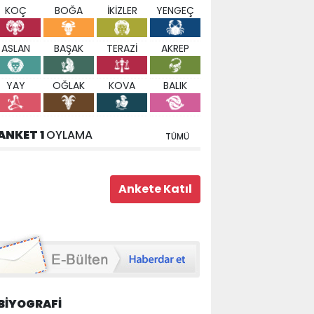
KOÇ
BOĞA
İKİZLER
YENGEÇ
ASLAN
BAŞAK
TERAZİ
AKREP
YAY
OĞLAK
KOVA
BALIK
ANKET 1
OYLAMA
TÜMÜ
BİYOGRAFİ