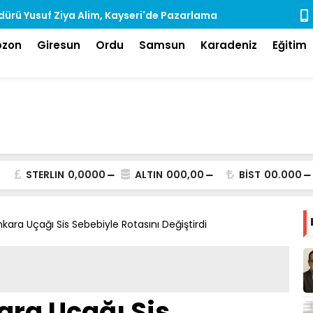
ürü Yusuf Ziya Alim, Kayseri'de Pazarlama
Rize'de Ara
dı
bzon
Giresun
Ordu
Samsun
Karadeniz
Eğitim
STERLIN
0,0000
ALTIN
000,00
BİST
00.000
nkara Uçağı Sis Sebebiyle Rotasını Değiştirdi
ara Uçağı Sis