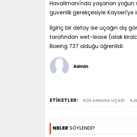
Havalimanı'nda yaşanan yoğun s
güvenlik gerekçesiyle Kayseri'ye 
İlginç bir detay ise uçağın dış g
tarafından wet-lease (ıslak kirala
Boeing 737 olduğu öğrenildi.
Admin
ETİKETLER:
RIZE ANKARA UÇAĞI
AJ
NELER
SÖYLENDİ?