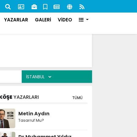
nan 84 Şahıs Yakalandı: 51'i Cezaevine Gönderildi
İlk s
karşı
YAZARLAR
GALERİ
VİDEO
KÖŞE
YAZARLARI
TÜMÜ
Metin Aydın
Tasarruf Mu?
Dr.Muhammet Yıldız