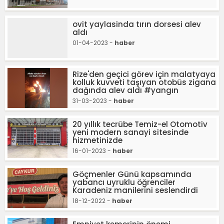
ovit yaylasinda tırın dorsesi alev
aldı
01-04-2023 -
haber
Rize'den geçici görev için malatyaya
kolluk kuvveti taşıyan otobüs zigana
dağında alev aldı #yangın
31-03-2023 -
haber
20 yıllık tecrübe Temiz-el Otomotiv
yeni modern sanayi sitesinde
hizmetinizde
16-01-2023 -
haber
Göçmenler Günü kapsamında
yabancı uyruklu öğrenciler
Karadeniz manilerini seslendirdi
18-12-2022 -
haber