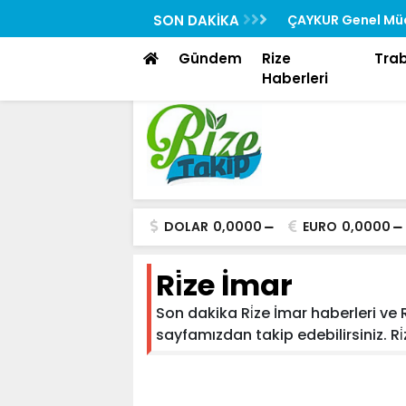
Rehberi “Rizedesin” Yayında
SON DAKİKA
ÇAYKUR Genel Müd
Toplantısına Katıl
Gündem
Rize
Tra
Haberleri
DOLAR
0,0000
EURO
0,0000
Ri̇ze İmar
Son dakika Ri̇ze İmar haberleri ve Ri
sayfamızdan takip edebilirsiniz. Ri̇ze