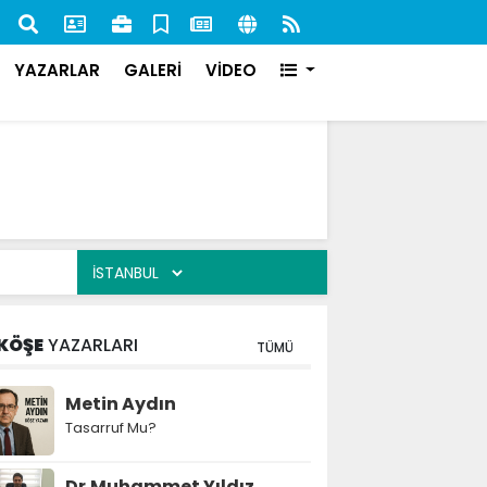
nan 84 Şahıs Yakalandı: 51'i Cezaevine Gönderildi
İlk s
karşı
YAZARLAR
GALERİ
VİDEO
KÖŞE
YAZARLARI
TÜMÜ
Metin Aydın
Tasarruf Mu?
Dr.Muhammet Yıldız