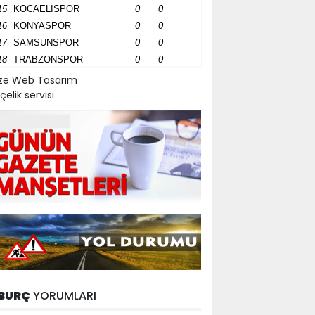
15
KOCAELİSPOR
0
0
16
KONYASPOR
0
0
17
SAMSUNSPOR
0
0
18
TRABZONSPOR
0
0
ize Web Tasarım
çelik servisi
BURÇ
YORUMLARI