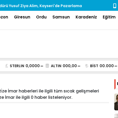
ürü Yusuf Ziya Alim, Kayseri'de Pazarlama
Rize'de Ara
dı
bzon
Giresun
Ordu
Samsun
Karadeniz
Eğitim
STERLIN
0,0000
ALTIN
000,00
BİST
00.000
̇ze İmar haberleri ile ilgili tüm sıcak gelişmeleri
 İmar ile ilgili 0 haber listeleniyor.