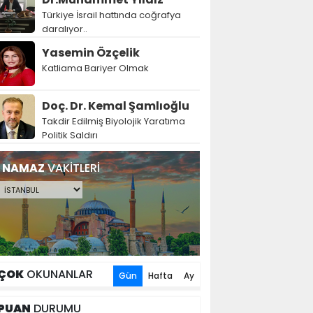
Türkiye İsrail hattında coğrafya
daralıyor..
Yasemin Özçelik
Katliama Bariyer Olmak
Doç. Dr. Kemal Şamlıoğlu
Takdir Edilmiş Biyolojik Yaratıma
Politik Saldırı
NAMAZ
VAKİTLERİ
ÇOK
OKUNANLAR
Gün
Hafta
Ay
PUAN
DURUMU