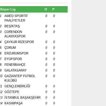
Süper Lig
O
P
1
AMED SPORTİF
0
0
FAALİYETLER
2
BEŞİKTAŞ
0
0
3
CORENDON
0
0
ALANYASPOR
4
ÇAYKUR RİZESPOR
0
0
5
ÇORUM
0
0
6
ERZURUMSPOR
0
0
7
EYÜPSPOR
0
0
8
FENERBAHÇE
0
0
9
GALATASARAY
0
0
10
GAZİANTEP FUTBOL
0
0
KULÜBÜ
11
GENÇLERBİRLİĞİ
0
0
12
GÖZTEPE
0
0
13
İSTANBUL BAŞAKŞEHİR
0
0
14
KASIMPAŞA
0
0