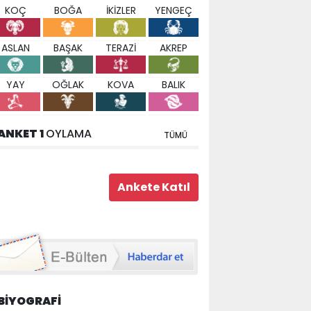
KOÇ
BOĞA
İKİZLER
YENGEÇ
ASLAN
BAŞAK
TERAZİ
AKREP
YAY
OĞLAK
KOVA
BALIK
ANKET 1
OYLAMA
TÜMÜ
BİYOGRAFİ