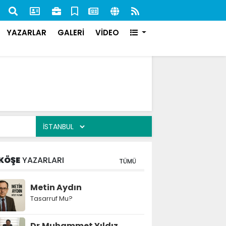
nan 84 Şahıs Yakalandı: 51'i Cezaevine Gönderildi
İlk s
karşı
YAZARLAR
GALERİ
VİDEO
KÖŞE
YAZARLARI
TÜMÜ
Metin Aydın
Tasarruf Mu?
Dr.Muhammet Yıldız