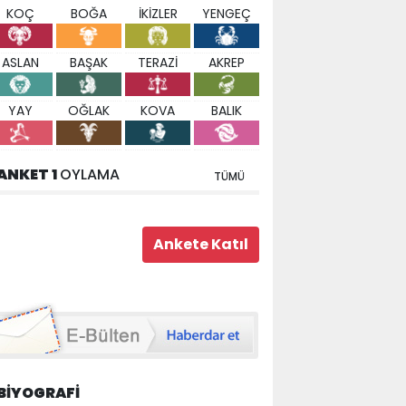
KOÇ
BOĞA
İKİZLER
YENGEÇ
ASLAN
BAŞAK
TERAZİ
AKREP
YAY
OĞLAK
KOVA
BALIK
ANKET 1
OYLAMA
TÜMÜ
BİYOGRAFİ