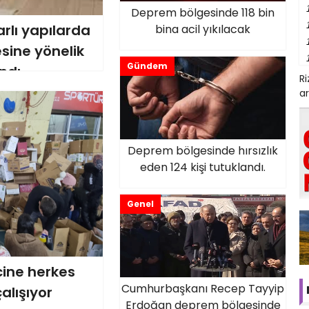
Deprem bölgesinde 118 bin
rlı yapılarda
bina acil yıkılacak
sine yönelik
Gündem
ndı
R
ar
Deprem bölgesinde hırsızlık
eden 124 kişi tutuklandı.
Genel
cine herkes
Cumhurbaşkanı Recep Tayyip
alışıyor
Erdoğan deprem bölgesinde