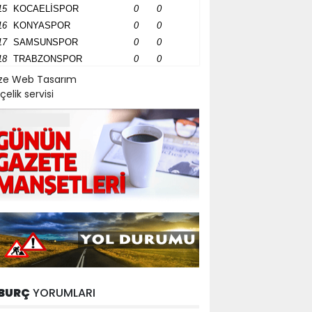
15
KOCAELİSPOR
0
0
16
KONYASPOR
0
0
17
SAMSUNSPOR
0
0
18
TRABZONSPOR
0
0
ize Web Tasarım
çelik servisi
BURÇ
YORUMLARI