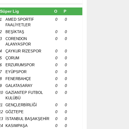
Süper Lig
O
P
1
AMED SPORTİF
0
0
FAALİYETLER
2
BEŞİKTAŞ
0
0
3
CORENDON
0
0
ALANYASPOR
4
ÇAYKUR RİZESPOR
0
0
5
ÇORUM
0
0
6
ERZURUMSPOR
0
0
7
EYÜPSPOR
0
0
8
FENERBAHÇE
0
0
9
GALATASARAY
0
0
10
GAZİANTEP FUTBOL
0
0
KULÜBÜ
11
GENÇLERBİRLİĞİ
0
0
12
GÖZTEPE
0
0
13
İSTANBUL BAŞAKŞEHİR
0
0
14
KASIMPAŞA
0
0