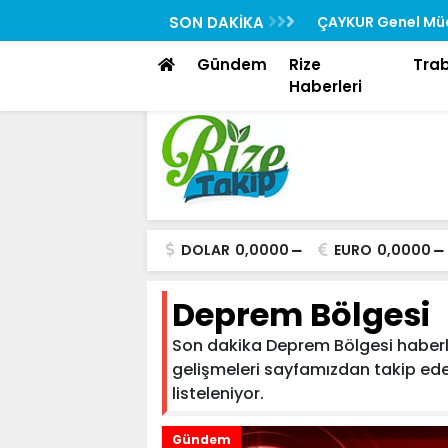
Rehberi “Rizedesin” Yayında
SON DAKİKA
ÇAYKUR Genel Müd
Toplantısına Katıl
Gündem
Rize
Tra
Haberleri
DOLAR
0,0000
EURO
0,0000
Deprem Bölgesi
Son dakika Deprem Bölgesi haberler
gelişmeleri sayfamızdan takip edebi
listeleniyor.
Gündem