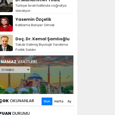
Türkiye İsrail hattında coğrafya
daralıyor..
Yasemin Özçelik
Katliama Bariyer Olmak
Doç. Dr. Kemal Şamlıoğlu
Takdir Edilmiş Biyolojik Yaratıma
Politik Saldırı
NAMAZ
VAKİTLERİ
ÇOK
OKUNANLAR
Gün
Hafta
Ay
PUAN
DURUMU