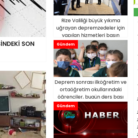
Rize Valiliği büyük yıkıma
uğrayan depremzedeler için
yapılan hizmetleri basın
açıklamasında duyurdu
SİNDEKİ SON
Gündem
Deprem sonrası ilköğretim ve
ortaöğretim okullarındaki
öğrenciler, bugün ders başı
yaptı.
Gündem