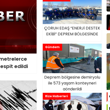
ÇORUH EDAŞ “ENERJİ DESTEK
EKİBİ” DEPREM BÖLGESİNDE
Gündem
metrelerce
spit edildi
Deprem bölgesine demiryolu
ile 573 yaşam konteyneri
gönderildi
Rize Haberleri