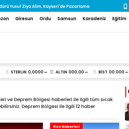
ürü Yusuf Ziya Alim, Kayseri'de Pazarlama
Rize'de Ara
dı
bzon
Giresun
Ordu
Samsun
Karadeniz
Eğitim
STERLIN
0,0000
ALTIN
000,00
BİST
00.000
i ve Deprem Bölgesi haberleri ile ilgili tüm sıcak
lirsiniz. Deprem Bölgesi ile ilgili 12 haber
Rize Haberleri